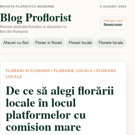
REVISTA FLORISTICII MODERNE
6 AUGUST 2026
Blog Proflorist
FRESH CUT
Newsroom
Revista dedicata floristilor si afacerilor cu
flori din Romania
Afaceri cu flori
Florari si florarii
Florarii locale
Florarie locala
Nou
FLORARI SI FLORARII
/
FLORARIE LOCALA
/
FLORARII
LOCALE
De ce să alegi florării
locale în locul
platformelor cu
comision mare