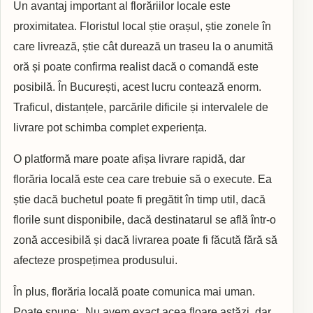
Un avantaj important al florăriilor locale este
proximitatea. Floristul local știe orașul, știe zonele în
care livrează, știe cât durează un traseu la o anumită
oră și poate confirma realist dacă o comandă este
posibilă. În București, acest lucru contează enorm.
Traficul, distanțele, parcările dificile și intervalele de
livrare pot schimba complet experiența.
O platformă mare poate afișa livrare rapidă, dar
florăria locală este cea care trebuie să o execute. Ea
știe dacă buchetul poate fi pregătit în timp util, dacă
florile sunt disponibile, dacă destinatarul se află într-o
zonă accesibilă și dacă livrarea poate fi făcută fără să
afecteze prospețimea produsului.
În plus, florăria locală poate comunica mai uman.
Poate spune: „Nu avem exact acea floare astăzi, dar