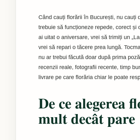
Când cauți florării în București, nu cauț
trebuie să funcționeze repede, corect ș
ai uitat o aniversare, vrei să trimiți un „
vrei să repari o tăcere prea lungă. Tocm
nu ar trebui făcută doar după prima poză
recenzii reale, fotografii recente, timp 
livrare pe care florăria chiar le poate res
De ce alegerea f
mult decât pare