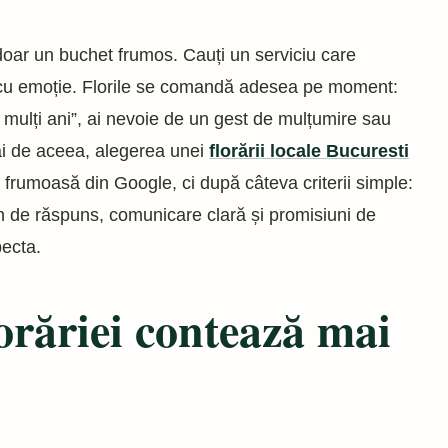
i doar un buchet frumos. Cauți un serviciu care
i cu emoție. Florile se comandă adesea pe moment:
La mulți ani”, ai nevoie de un gest de mulțumire sau
ai de aceea, alegerea unei
florării locale Bucuresti
 frumoasă din Google, ci după câteva criterii simple:
bun de răspuns, comunicare clară și promisiuni de
pecta.
lorăriei contează mai