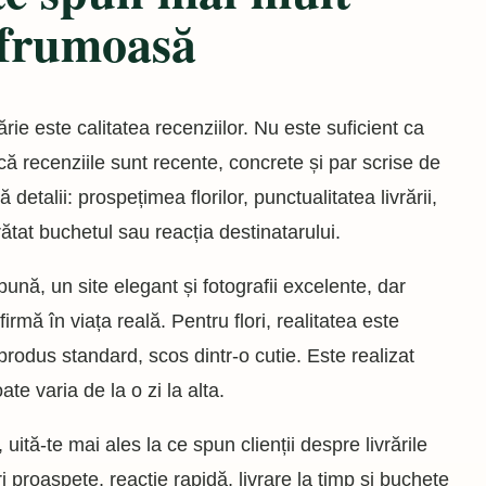
 frumoasă
ărie este calitatea recenziilor. Nu este suficient ca
că recenziile sunt recente, concrete și par scrise de
detalii: prospețimea florilor, punctualitatea livrării,
rătat buchetul sau reacția destinatarului.
ună, un site elegant și fotografii excelente, dar
mă în viața reală. Pentru flori, realitatea este
rodus standard, scos dintr-o cutie. Este realizat
oate varia de la o zi la alta.
 uită-te mai ales la ce spun clienții despre livrările
 proaspete, reacție rapidă, livrare la timp și buchete