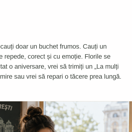
u cauți doar un buchet frumos. Cauți un
e repede, corect și cu emoție. Florile se
 o aniversare, vrei să trimiți un „La mulți
mire sau vrei să repari o tăcere prea lungă.