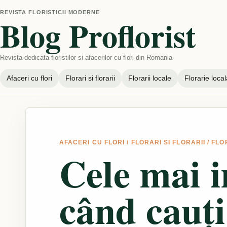
REVISTA FLORISTICII MODERNE
Blog Proflorist
Revista dedicata floristilor si afacerilor cu flori din Romania
Afaceri cu flori
Florari si florarii
Florarii locale
Florarie local
AFACERI CU FLORI
/
FLORARI SI FLORARII
/
FLO
Cele mai i
când cauți 