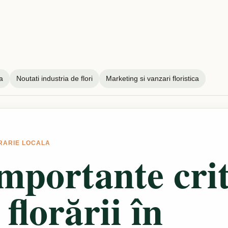
a
Noutati industria de flori
Marketing si vanzari floristica
RARIE LOCALA
mportante crit
florării în