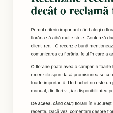
decât o reclamă
Primul criteriu important când alegi o flor
florăria să aibă multe stele. Contează da
clienți reali. O recenzie bună menționează 
comunicarea cu florăria, felul în care a a
O florărie poate avea o campanie foarte b
recenziile spun dacă promisiunea se confir
foarte importantă. Un buchet nu este un p
manual, din flori vii, iar disponibilitatea p
De aceea, când cauți florării în București,
recente. Dacă vezi comentarii despre flori