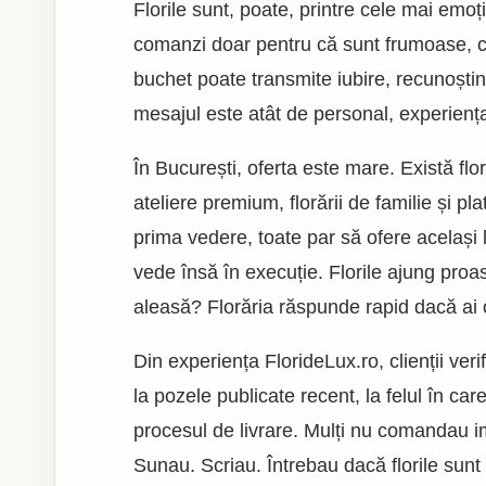
Florile sunt, poate, printre cele mai em
comanzi doar pentru că sunt frumoase, ci
buchet poate transmite iubire, recunoștin
mesajul este atât de personal, experienț
În București, oferta este mare. Există floră
ateliere premium, florării de familie și pl
prima vedere, toate par să ofere același l
vede însă în execuție. Florile ajung pr
aleasă? Florăria răspunde rapid dacă ai
Din experiența FlorideLux.ro, clienții ver
la pozele publicate recent, la felul în c
procesul de livrare. Mulți nu comandau im
Sunau. Scriau. Întrebau dacă florile sunt