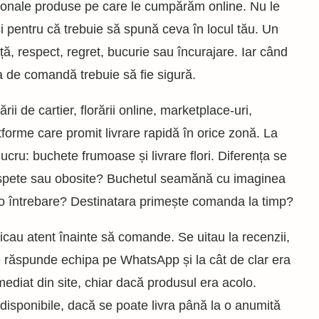
oționale produse pe care le cumpărăm online. Nu le
 pentru că trebuie să spună ceva în locul tău. Un
ță, respect, regret, bucurie sau încurajare. Iar când
a de comandă trebuie să fie sigură.
rii de cartier, florării online, marketplace-uri,
atforme care promit livrare rapidă în orice zonă. La
ucru: buchete frumoase și livrare flori. Diferența se
oaspete sau obosite? Buchetul seamănă cu imaginea
 o întrebare? Destinatara primește comanda la timp?
ificau atent înainte să comande. Se uitau la recenzii,
are răspunde echipa pe WhatsApp și la cât de clar era
ediat din site, chiar dacă produsul era acolo.
 disponibile, dacă se poate livra până la o anumită