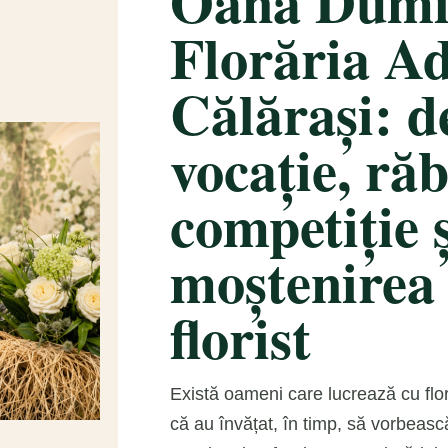
Oana Dumi
Florăria Ad
Călărași: d
vocație, ră
competiție 
moștenirea
florist
Există oameni care lucrează cu flor
că au învățat, în timp, să vorbeasc