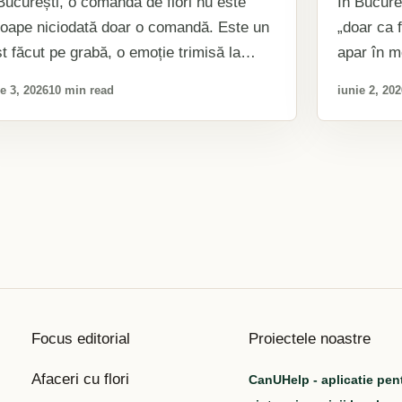
București, o comandă de flori nu este
În Bucure
oape niciodată doar o comandă. Este un
„doar ca f
t făcut pe grabă, o emoție trimisă la
apar în m
tanță,…
naștere
e 3, 2026
10 min read
iunie 2, 20
Focus editorial
Proiectele noastre
Afaceri cu flori
CanUHelp - aplicatie pen