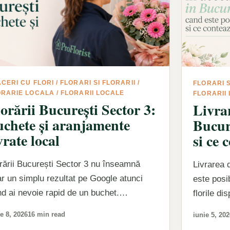
CERI CU FLORI
/
FLORARI SI FLORARII
/
FLORARI S
ORARIE LOCALA
/
FLORARII LOCALE
FLORARII
orării București Sector 3:
Livrar
uchete și aranjamente
Bucure
vrate local
si ce 
rării București Sector 3 nu înseamnă
Livrarea d
r un simplu rezultat pe Google atunci
este posib
d ai nevoie rapid de un buchet.
florile d
eamnă emoție livrată la…
rapid și 
e 8, 2026
16 min read
iunie 5, 20