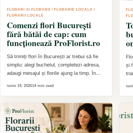
FLORARI SI FLORARII
/
FLORARIE LOCALA
/
FLO
FLORARII LOCALE
FL
Comenzi flori București
To
fără bătăi de cap: cum
b
funcționează ProFlorist.ro
o
Să trimiți flori în București ar trebui să fie
Flo
simplu: alegi buchetul, completezi adresa,
și 
adaugi mesajul și florile ajung la timp. În
tra
realitate, între…
cu
iunie 19, 2026
14 min read
iuni