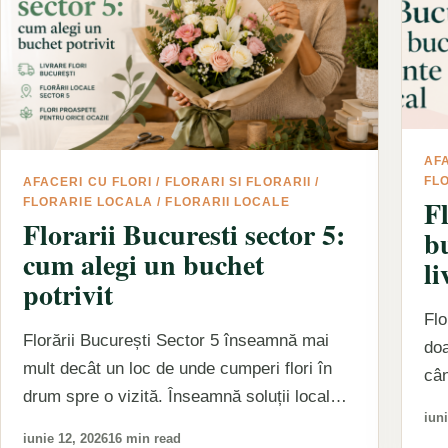
AFA
FL
AFACERI CU FLORI
/
FLORARI SI FLORARII
/
Fl
FLORARIE LOCALA
/
FLORARII LOCALE
Florarii Bucuresti sector 5:
b
cum alegi un buchet
li
potrivit
Flo
Florării București Sector 5 înseamnă mai
doa
mult decât un loc de unde cumperi flori în
cân
drum spre o vizită. Înseamnă soluții locale
Îns
iuni
pentru momente…
iunie 12, 2026
16 min read