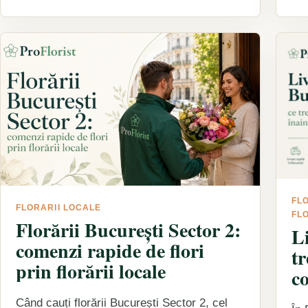
FLO
FLORARII LOCALE
FL
Florării București Sector 2:
Li
comenzi rapide de flori
tr
prin florării locale
c
Când cauți florării București Sector 2, cel