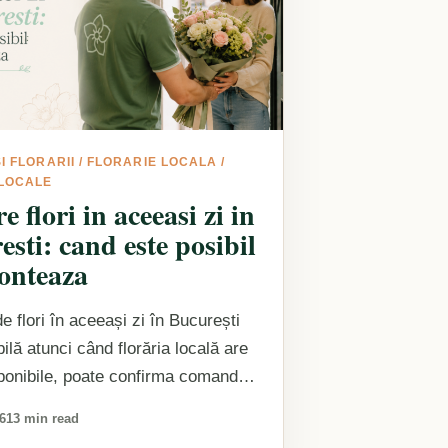
I FLORARII
/
FLORARIE LOCALA
/
 LOCALE
e flori in aceeasi zi in
sti: cand este posibil
conteaza
e flori în aceeași zi în București
ilă atunci când florăria locală are
isponibile, poate confirma comanda
există un…
26
13 min read