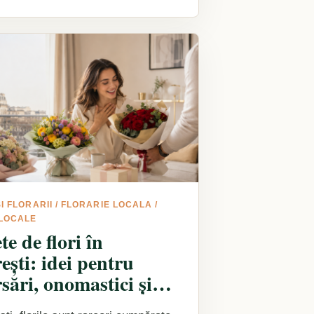
I FLORARII
/
FLORARIE LOCALA
/
 LOCALE
e de flori în
ești: idei pentru
sări, onomastici și
ize