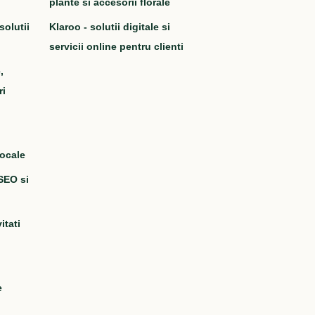
plante si accesorii florale
solutii
Klaroo - solutii digitale si
servicii online pentru clienti
,
ri
locale
 SEO si
itati
e