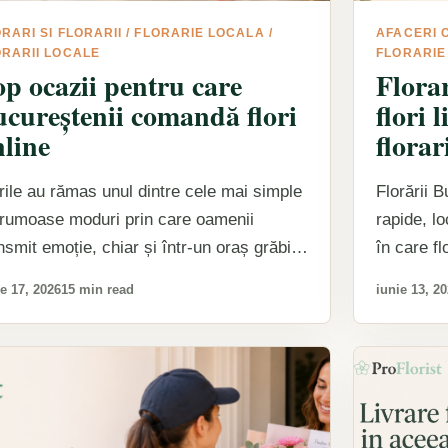
RARI SI FLORARII
/
FLORARIE LOCALA
/
AFACERI 
ORARII LOCALE
FLORARIE
p ocazii pentru care
Florar
ucureștenii comandă flori
flori 
nline
florar
rile au rămas unul dintre cele mai simple
Florării 
frumoase moduri prin care oamenii
rapide, l
nsmit emoție, chiar și într-un oraș grăbit
în care fl
m este Bucureștiul.…
proaspăt 
e 17, 2026
15 min read
iunie 13, 2