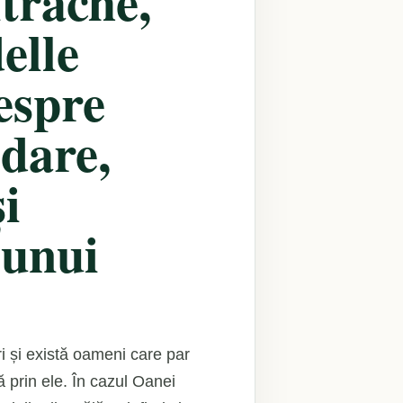
trache,
elle
espre
bdare,
și
 unui
i și există oameni care par
ă prin ele. În cazul Oanei