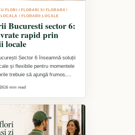
CU FLORI
/
FLORARI SI FLORARII
/
 LOCALA
/
FLORARII LOCALE
ii Bucuresti sector 6:
livrate rapid prin
ii locale
București Sector 6 înseamnă soluții
ocale și flexibile pentru momentele
orile trebuie să ajungă frumos,
și la timp. Fie…
026
16 min read