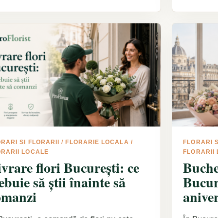
RARI SI FLORARII
/
FLORARIE LOCALA
/
FLORARI S
ORARII LOCALE
FLORARII
vrare flori București: ce
Buchet
ebuie să știi înainte să
Bucur
omanzi
aniver
surpr