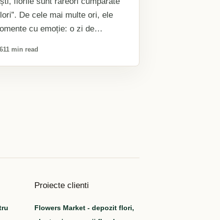
ști, florile sunt rareori cumpărate
lori”. De cele mai multe ori, ele
omente cu emoție: o zi de
…
26
11 min read
Proiecte clienti
tru
Flowers Market - depozit flori,