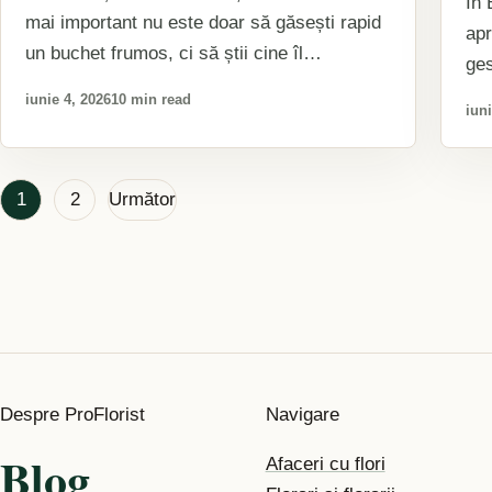
În 
mai important nu este doar să găsești rapid
apr
un buchet frumos, ci să știi cine îl
ges
pregătește,…
dis
iunie 4, 2026
10 min read
iuni
Paginație
1
2
Următor
articole
Despre ProFlorist
Navigare
Blog
Afaceri cu flori