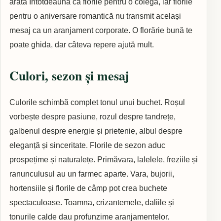
arată întotdeauna ca florile pentru o colegă, iar florile
pentru o aniversare romantică nu transmit același
mesaj ca un aranjament corporate. O florărie bună te
poate ghida, dar câteva repere ajută mult.
Culori, sezon și mesaj
Culorile schimbă complet tonul unui buchet. Roșul
vorbește despre pasiune, rozul despre tandrețe,
galbenul despre energie și prietenie, albul despre
eleganță și sinceritate. Florile de sezon aduc
prospețime și naturalețe. Primăvara, lalelele, freziile și
ranunculusul au un farmec aparte. Vara, bujorii,
hortensiile și florile de câmp pot crea buchete
spectaculoase. Toamna, crizantemele, daliile și
tonurile calde dau profunzime aranjamentelor.