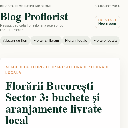
REVISTA FLORISTICII MODERNE
9 AUGUST 2026
Blog Proflorist
FRESH CUT
Newsroom
Revista dedicata floristilor si afacerilor cu
flori din Romania
Afaceri cu flori
Florari si florarii
Florarii locale
Florarie locala
Nou
AFACERI CU FLORI
/
FLORARI SI FLORARII
/
FLORARIE
LOCALA
Florării București
Sector 3: buchete și
aranjamente livrate
local