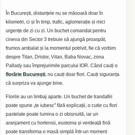
În București, distanțele nu se măsoară doar în
kilometri, ci și în timp, trafic, aglomerație și mici
urgențe de zi cu zi. Un buchet comandat pentru
cineva din Sector 3 trebuie să ajungă proaspăt,
frumos ambalat și la momentul potrivit, fie că vorbim
despre Titan, Dristor, Vitan, Baba Novac, zona
Pallady sau împrejurimile parcului IOR. Când cauți o
florărie București
, nu cauți doar flori. Cauți siguranța
că surpriza va ajunge bine.
Florile au un limbaj aparte. Un buchet de trandafiri
poate spune „te iubesc” fără explicații, o cutie cu flori
pastelate poate lumina o zi obișnuită, iar un
aranjament cu hortensii, eustoma și verdeață fină
poate transforma o masă simplă într-un moment