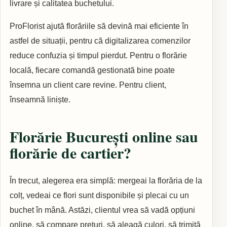
livrare și calitatea buchetului.
ProFlorist ajută florăriile să devină mai eficiente în
astfel de situații, pentru că digitalizarea comenzilor
reduce confuzia și timpul pierdut. Pentru o florărie
locală, fiecare comandă gestionată bine poate
însemna un client care revine. Pentru client,
înseamnă liniște.
Florărie București online sau
florărie de cartier?
În trecut, alegerea era simplă: mergeai la florăria de la
colț, vedeai ce flori sunt disponibile și plecai cu un
buchet în mână. Astăzi, clientul vrea să vadă opțiuni
online, să compare prețuri, să aleagă culori, să trimită