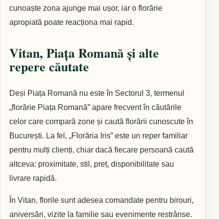
cunoaște zona ajunge mai ușor, iar o florărie
apropiată poate reacționa mai rapid.
Vitan, Piața Romană și alte
repere căutate
Deși Piața Romană nu este în Sectorul 3, termenul
„florărie Piața Romană” apare frecvent în căutările
celor care compară zone și caută florării cunoscute în
București. La fel, „Florăria Iris” este un reper familiar
pentru mulți clienți, chiar dacă fiecare persoană caută
altceva: proximitate, stil, preț, disponibilitate sau
livrare rapidă.
În Vitan, florile sunt adesea comandate pentru birouri,
aniversări, vizite la familie sau evenimente restrânse.