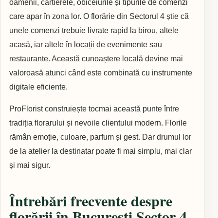
oamenii, cartierele, obiceiurile și tipurile de comenzi
care apar în zona lor. O florărie din Sectorul 4 știe că
unele comenzi trebuie livrate rapid la birou, altele
acasă, iar altele în locații de evenimente sau
restaurante. Această cunoaștere locală devine mai
valoroasă atunci când este combinată cu instrumente
digitale eficiente.
ProFlorist construiește tocmai această punte între
tradiția florarului și nevoile clientului modern. Florile
rămân emoție, culoare, parfum și gest. Dar drumul lor
de la atelier la destinatar poate fi mai simplu, mai clar
și mai sigur.
Întrebări frecvente despre
florării în București Sector 4