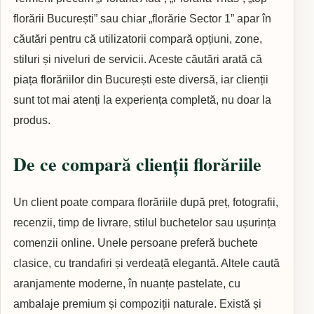
florării București” sau chiar „florărie Sector 1” apar în
căutări pentru că utilizatorii compară opțiuni, zone,
stiluri și niveluri de servicii. Aceste căutări arată că
piața florăriilor din București este diversă, iar clienții
sunt tot mai atenți la experiența completă, nu doar la
produs.
De ce compară clienții florăriile
Un client poate compara florăriile după preț, fotografii,
recenzii, timp de livrare, stilul buchetelor sau ușurința
comenzii online. Unele persoane preferă buchete
clasice, cu trandafiri și verdeață elegantă. Altele caută
aranjamente moderne, în nuanțe pastelate, cu
ambalaje premium și compoziții naturale. Există și