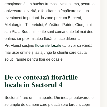
emoționantă: un buchet frumos, livrat la timp, pentru o
aniversare, o vizită, o felicitare, o împăcare sau un
eveniment important. În zone precum Berceni,
Metalurgiei, Tineretului, Apărătorii Patriei, Giurgiului
sau Piața Sudului, florile sunt comandate tot mai des
online, iar proximitatea florăriei face diferența.
ProFlorist susține
florăriile locale
care vor să vândă
mai ușor online și să ajungă la clienții care caută
soluții rapide pentru flori de ocazie.
De ce contează florăriile
locale în Sectorul 4
Sectorul 4 are un ritm aparte. Dimineața, bulevardele
se umplu de oameni care pleacă spre birouri, copii