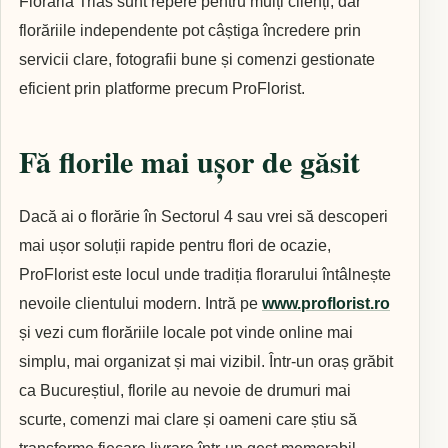
Florăria Trias sunt repere pentru mulți clienți, dar
florăriile independente pot câștiga încredere prin
servicii clare, fotografii bune și comenzi gestionate
eficient prin platforme precum ProFlorist.
Fă florile mai ușor de găsit
Dacă ai o florărie în Sectorul 4 sau vrei să descoperi
mai ușor soluții rapide pentru flori de ocazie,
ProFlorist este locul unde tradiția florarului întâlnește
nevoile clientului modern. Intră pe
www.proflorist.ro
și vezi cum florăriile locale pot vinde online mai
simplu, mai organizat și mai vizibil. Într-un oraș grăbit
ca Bucureștiul, florile au nevoie de drumuri mai
scurte, comenzi mai clare și oameni care știu să