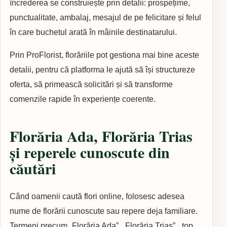
încrederea se construiește prin detalii: prospețime,
punctualitate, ambalaj, mesajul de pe felicitare și felul
în care buchetul arată în mâinile destinatarului.
Prin ProFlorist, florăriile pot gestiona mai bine aceste
detalii, pentru că platforma le ajută să își structureze
oferta, să primească solicitări și să transforme
comenzile rapide în experiențe coerente.
Florăria Ada, Florăria Trias
și reperele cunoscute din
căutări
Când oamenii caută flori online, folosesc adesea
nume de florării cunoscute sau repere deja familiare.
Termeni precum „Florăria Ada”, „Florăria Trias”, „top