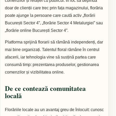
comenzilor și relației cu publicul. În loc să depindă
doar de clienții care trec prin fața magazinului, florăria
poate ajunge la persoane care caută activ „florării
București Sector 4”, „florărie Sector 4 Metalurgiei” sau
„florărie online București Sector 4”.
Platforma sprijină florarii să rămână independenți, dar
mai bine organizați. Talentul floral rămâne în centrul
afacerii, iar tehnologia vine să susțină partea care
consumă timp: prezentarea produselor, gestionarea
comenzilor și vizibilitatea online.
De ce contează comunitatea
locală
Florăriile locale au un avantaj greu de înlocuit: cunosc