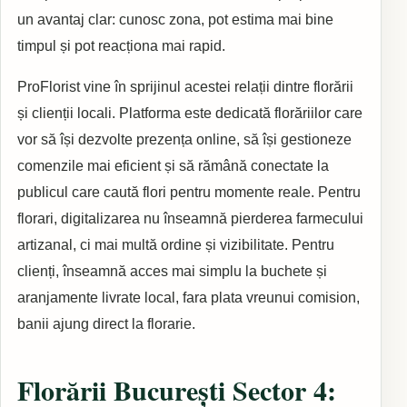
un avantaj clar: cunosc zona, pot estima mai bine
timpul și pot reacționa mai rapid.
ProFlorist vine în sprijinul acestei relații dintre florării
și clienții locali. Platforma este dedicată florăriilor care
vor să își dezvolte prezența online, să își gestioneze
comenzile mai eficient și să rămână conectate la
publicul care caută flori pentru momente reale. Pentru
florari, digitalizarea nu înseamnă pierderea farmecului
artizanal, ci mai multă ordine și vizibilitate. Pentru
clienți, înseamnă acces mai simplu la buchete și
aranjamente livrate local, fara plata vreunui comision,
banii ajung direct la florarie.
Florării București Sector 4: