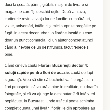
duși la școală, părinți grăbiți, mașini de livrare și
magazine care își deschid ușile. După-amiaza,
cartierele revin la viața lor de familie: cumpărături,
vizite, aniversări, întâlniri și mici surprize pregătite pe
fugă. În acest decor urban, o florărie locală nu este
doar un punct comercial, ci un ajutor concret atunci
când ai nevoie de un gest frumos, făcut repede și
bine.
Când cineva caută
Florării București Sector 4:
soluții rapide pentru flori de ocazie
, caută de fapt
siguranță. Vrea să știe că buchetul va fi pregătit din
flori proaspete, că va arăta bine în realitate, nu doar în
fotografie, și că va ajunge la destinatar fără întârzieri
neplăcute. În București, unde traficul poate schimba
complet durata unei livrări, florăriile din apropiere au