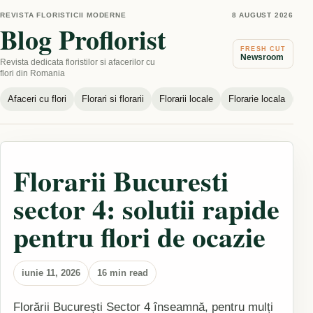
REVISTA FLORISTICII MODERNE
8 AUGUST 2026
Blog Proflorist
FRESH CUT
Newsroom
Revista dedicata floristilor si afacerilor cu
flori din Romania
Afaceri cu flori
Florari si florarii
Florarii locale
Florarie locala
Nou
Florarii Bucuresti
sector 4: solutii rapide
pentru flori de ocazie
iunie 11, 2026
16 min read
Florării București Sector 4 înseamnă, pentru mulți