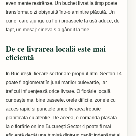
evenimente restrânse. Un buchet livrat la timp poate
transforma o zi obișnuită într-o amintire plăcută. Un
curier care ajunge cu flori proaspete la ușă aduce, de
fapt, un mesaj: cineva s-a gândit la tine.
De ce livrarea locală este mai
eficientă
În București, fiecare sector are propriul ritm. Sectorul 4
poate fi aglomerat în jurul marilor bulevarde, iar
traficul influențează orice livrare. O florărie locală
cunoaște mai bine traseele, orele dificile, zonele cu
acces rapid și punctele unde livrarea trebuie
planificată cu atenție. De aceea, o comandă plasată
la o florărie online București Sector 4 poate fi mai
eficientă decât una trimisă dintr-un capăt îndepărtat al