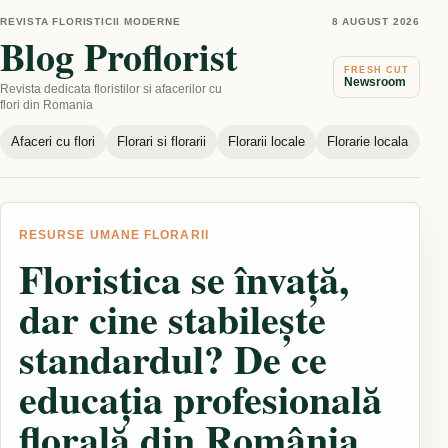
REVISTA FLORISTICII MODERNE
8 AUGUST 2026
Blog Proflorist
FRESH CUT
Newsroom
Revista dedicata floristilor si afacerilor cu
flori din Romania
Afaceri cu flori
Florari si florarii
Florarii locale
Florarie locala
Nou
RESURSE UMANE FLORARII
Floristica se învață,
dar cine stabilește
standardul? De ce
educația profesională
florală din România