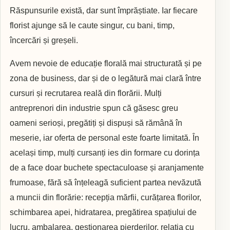
Răspunsurile există, dar sunt împrăștiate. Iar fiecare
florist ajunge să le caute singur, cu bani, timp,
încercări și greșeli.
Avem nevoie de educație florală mai structurată și pe
zona de business, dar și de o legătură mai clară între
cursuri și recrutarea reală din florării. Mulți
antreprenori din industrie spun că găsesc greu
oameni serioși, pregătiți și dispuși să rămână în
meserie, iar oferta de personal este foarte limitată. În
același timp, mulți cursanți ies din formare cu dorința
de a face doar buchete spectaculoase și aranjamente
frumoase, fără să înțeleagă suficient partea nevăzută
a muncii din florărie: recepția mărfii, curățarea florilor,
schimbarea apei, hidratarea, pregătirea spațiului de
lucru, ambalarea, gestionarea pierderilor, relația cu