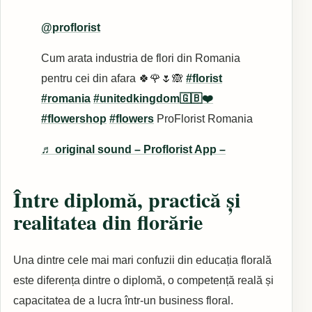
@proflorist
Cum arata industria de flori din Romania
pentru cei din afara 🍀🌹🌷🙈
#florist
#romania
#unitedkingdom🇬🇧❤️
#flowershop
#flowers
ProFlorist Romania
♬ original sound – Proflorist App –
Între diplomă, practică și
realitatea din florărie
Una dintre cele mai mari confuzii din educația florală
este diferența dintre o diplomă, o competență reală și
capacitatea de a lucra într-un business floral.