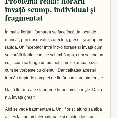
Problema reală: florarii
învață scump, individual și
fragmentat
În multe florării, formarea se face încă „la locul de
muncă”, prin observație, corecturi, greșeli și adaptare
rapidă. Un începător intră într-o florărie și învață cum
se curăță florile, cum se schimbă apa, cum se ține un
cuțit, cum se leagă un buchet, cum se ambalează,
cum se vorbește cu clientul. Dar calitatea acestei
formări depinde complet de florăria în care nimerește.
Dacă florăria are standarde bune, omul crește. Dacă
nu, învață greșit.
Aici se vede fragmentarea. Unii floriști ajung să aibă
acces la cursuri internaționale și masterclass-uri