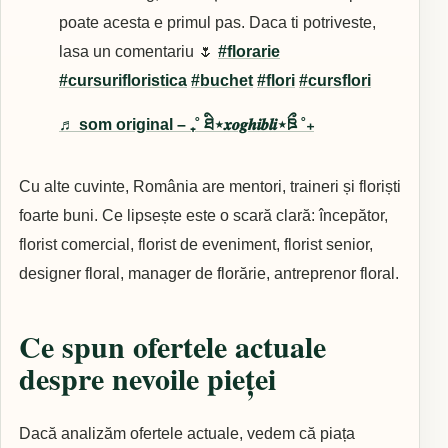
poate acesta e primul pas. Daca ti potriveste,
lasa un comentariu 🌷
#florarie
#cursurifloristica
#buchet
#flori
#cursflori
♬ som original – ₊˚ ཐི⋆𝒙𝒐𝒈𝒉𝒊𝒃𝒍𝒊⋆ཋྀ ˚₊
Cu alte cuvinte, România are mentori, traineri și floriști
foarte buni. Ce lipsește este o scară clară: începător,
florist comercial, florist de eveniment, florist senior,
designer floral, manager de florărie, antreprenor floral.
Ce spun ofertele actuale
despre nevoile pieței
Dacă analizăm ofertele actuale, vedem că piața