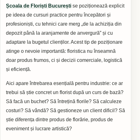
Școala de Floriști București
se poziționează explicit
pe ideea de cursuri practice pentru începători și
profesioniști, cu tehnici care merg „de la achiziția din
depozit până la aranjamente de anvergură” și cu
adaptare la bugetul clienților. Acest tip de poziționare
atinge o nevoie importantă: floristica nu înseamnă
doar produs frumos, ci și decizii comerciale, logistică
și eficiență.
Aici apare întrebarea esențială pentru industrie: ce ar
trebui să știe concret un florist după un curs de bază?
Să facă un buchet? Să întrețină florile? Să calculeze
costuri? Să vândă? Să gestioneze un client dificil? Să
știe diferența dintre produs de florărie, produs de
eveniment și lucrare artistică?