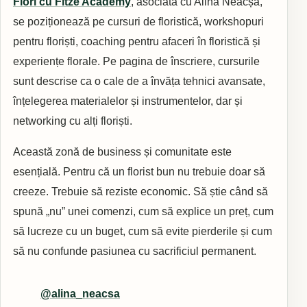
Flori cu Fitze Academy
, asociată cu Alina Neacșa,
se poziționează pe cursuri de floristică, workshopuri
pentru floriști, coaching pentru afaceri în floristică și
experiențe florale. Pe pagina de înscriere, cursurile
sunt descrise ca o cale de a învăța tehnici avansate,
înțelegerea materialelor și instrumentelor, dar și
networking cu alți floriști.
Această zonă de business și comunitate este
esențială. Pentru că un florist bun nu trebuie doar să
creeze. Trebuie să reziste economic. Să știe când să
spună „nu” unei comenzi, cum să explice un preț, cum
să lucreze cu un buget, cum să evite pierderile și cum
să nu confunde pasiunea cu sacrificiul permanent.
@alina_neacsa