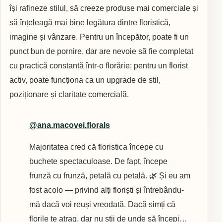
își rafineze stilul, să creeze produse mai comerciale și
să înțeleagă mai bine legătura dintre floristică,
imagine și vânzare. Pentru un începător, poate fi un
punct bun de pornire, dar are nevoie să fie completat
cu practică constantă într-o florărie; pentru un florist
activ, poate funcționa ca un upgrade de stil,
poziționare și claritate comercială.
@ana.macovei.florals
Majoritatea cred că floristica începe cu
buchete spectaculoase. De fapt, începe
frunză cu frunză, petală cu petală. 🌿 Și eu am
fost acolo — privind alți floriști și întrebându-
mă dacă voi reuși vreodată. Dacă simți că
florile te atrag, dar nu știi de unde să începi…