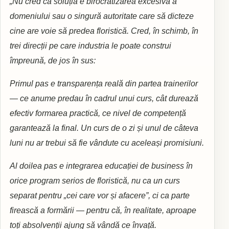
„Nu cred că soluția e birocratizarea excesivă a
domeniului sau o singură autoritate care să dicteze
cine are voie să predea floristică. Cred, în schimb, în
trei direcții pe care industria le poate construi
împreună, de jos în sus:
Primul pas e transparența reală din partea trainerilor
— ce anume predau în cadrul unui curs, cât durează
efectiv formarea practică, ce nivel de competență
garantează la final. Un curs de o zi și unul de câteva
luni nu ar trebui să fie vândute cu aceleași promisiuni.
Al doilea pas e integrarea educației de business în
orice program serios de floristică, nu ca un curs
separat pentru „cei care vor și afacere”, ci ca parte
firească a formării — pentru că, în realitate, aproape
toți absolvenții ajung să vândă ce învață.