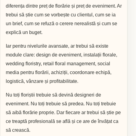
diferența dintre preț de florărie și preț de eveniment. Ar
trebui să știe cum se vorbește cu clientul, cum se ia
un brief, cum se refuză o cerere nerealistă și cum se
explică un buget.
Iar pentru nivelurile avansate, ar trebui să existe
module clare: design de eveniment, instalații florale,
wedding floristry, retail floral management, social
media pentru florării, achiziții, coordonare echipă,
logistică, vânzare și profitabilitate.
Nu toți floriștii trebuie să devină designeri de
eveniment. Nu toți trebuie să predea. Nu toți trebuie
să aibă florărie proprie. Dar fiecare ar trebui să știe pe
ce treaptă profesională se află și ce are de învățat ca
să crească.