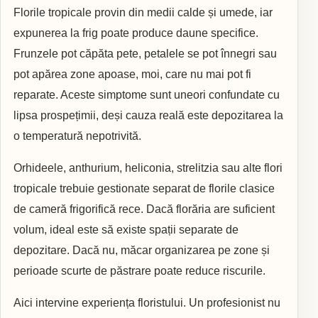
Florile tropicale provin din medii calde și umede, iar
expunerea la frig poate produce daune specifice.
Frunzele pot căpăta pete, petalele se pot înnegri sau
pot apărea zone apoase, moi, care nu mai pot fi
reparate. Aceste simptome sunt uneori confundate cu
lipsa prospețimii, deși cauza reală este depozitarea la
o temperatură nepotrivită.
Orhideele, anthurium, heliconia, strelitzia sau alte flori
tropicale trebuie gestionate separat de florile clasice
de cameră frigorifică rece. Dacă florăria are suficient
volum, ideal este să existe spații separate de
depozitare. Dacă nu, măcar organizarea pe zone și
perioade scurte de păstrare poate reduce riscurile.
Aici intervine experiența floristului. Un profesionist nu