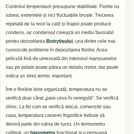
Controlul temperaturii presupune stabilitate. Florile nu
iubesc extremele și nici fluctuațiile bruște. Trecerea
repetată de la rece la cald și înapoi poate produce
condens, iar condensul creează un mediu favorabil
pentru dezvoltarea
Botrytisului
, una dintre cele mai
cunoscute probleme în depozitarea florilor. Acea
peliculă fină de umezeală din interiorul manșoanelor
sau pe petale poate părea un detaliu minor, dar poate
indica un stres termic important.
Într-o florărie bine organizată, temperatura nu se
verifică doar când „pare ceva în neregulă”. Se verifică
zilnic. La fel cum se verifică stocul, comenzile sau
casa, temperatura camerei frigorifice trebuie să
devină parte din rutina de lucru. Un termometru
calibrat, un
higrometru
funcțional și o persoană