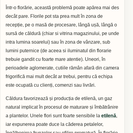
Într-o florărie, această problemă poate apărea mai des
decât pare. Florile pot sta prea mult în zona de
recepție, pe o masă de procesare, lângă ușă, lângă o
sursă de căldură (chiar si vitrina magazinului, pe unde
intra lumina soarelui) sau în zona de vânzare, sub
lumini puternice (de aceea si iluminatul din florarie
trebuie gandit cu foarte mare atentie). Uneori, în
perioadele aglomerate, cutiile rămân afară din camera
frigorifică mai mult decât ar trebui, pentru că echipa
este ocupată cu clienți, comenzi sau livrări.
Căldura favorizează și producția de etilenă, un gaz
natural implicat în procesul de maturare și îmbătrânire
a plantelor. Unele flori sunt foarte sensibile la
etilenă
,
iar expunerea poate duce la căderea petalelor,
îngălbenirea frunzelor sau ofilire prematură. În florărie,