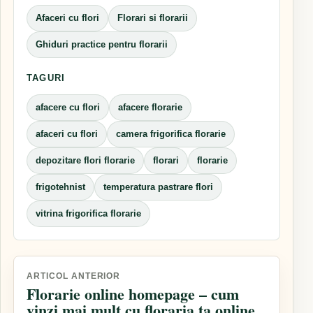
Afaceri cu flori
Florari si florarii
Ghiduri practice pentru florarii
TAGURI
afacere cu flori
afacere florarie
afaceri cu flori
camera frigorifica florarie
depozitare flori florarie
florari
florarie
frigotehnist
temperatura pastrare flori
vitrina frigorifica florarie
Navigare
ARTICOL ANTERIOR
Florarie online homepage – cum
în
vinzi mai mult cu floraria ta online