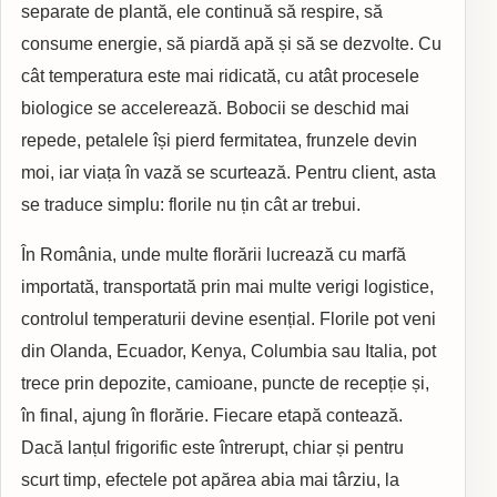
separate de plantă, ele continuă să respire, să
consume energie, să piardă apă și să se dezvolte. Cu
cât temperatura este mai ridicată, cu atât procesele
biologice se accelerează. Bobocii se deschid mai
repede, petalele își pierd fermitatea, frunzele devin
moi, iar viața în vază se scurtează. Pentru client, asta
se traduce simplu: florile nu țin cât ar trebui.
În România, unde multe florării lucrează cu marfă
importată, transportată prin mai multe verigi logistice,
controlul temperaturii devine esențial. Florile pot veni
din Olanda, Ecuador, Kenya, Columbia sau Italia, pot
trece prin depozite, camioane, puncte de recepție și,
în final, ajung în florărie. Fiecare etapă contează.
Dacă lanțul frigorific este întrerupt, chiar și pentru
scurt timp, efectele pot apărea abia mai târziu, la