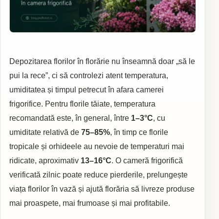
Depozitarea florilor în florărie nu înseamnă doar „să le
pui la rece”, ci să controlezi atent temperatura,
umiditatea și timpul petrecut în afara camerei
frigorifice. Pentru florile tăiate, temperatura
recomandată este, în general, între
1–3°C
, cu
umiditate relativă de
75–85%
, în timp ce florile
tropicale și orhideele au nevoie de temperaturi mai
ridicate, aproximativ
13–16°C
. O cameră frigorifică
verificată zilnic poate reduce pierderile, prelungește
viața florilor în vază și ajută florăria să livreze produse
mai proaspete, mai frumoase și mai profitabile.