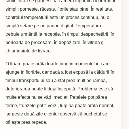
Mulți florari se gândesc la camera frigorifică în termeni
simpli: pornește, răcește, florile stau bine. În realitate,
controlul temperaturii este un proces continuu, nu o
simplă setare pe un panou digital. Temperatura
trebuie urmărită la recepție, în timpul despachetării, în
perioada de procesare, în depozitare, în vitrină și
chiar înainte de livrare.
O floare poate arăta foarte bine în momentul în care
ajunge în florărie, dar dacă a fost expusă la căldură în
timpul transportului sau a stat prea mult pe rampă,
deteriorarea poate fi deja începută. Problema este că
multe efecte nu se văd imediat. Petalele pot părea
ferme, frunzele pot fi verzi, tulpina poate arăta normal,
iar peste două zile clientul observă că buchetul se
ofilește prea repede.