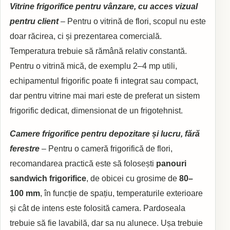
Vitrine frigorifice pentru vânzare, cu acces vizual
pentru client
– Pentru o vitrină de flori, scopul nu este
doar răcirea, ci și prezentarea comercială.
Temperatura trebuie să rămână relativ constantă.
Pentru o vitrină mică, de exemplu 2–4 mp utili,
echipamentul frigorific poate fi integrat sau compact,
dar pentru vitrine mai mari este de preferat un sistem
frigorific dedicat, dimensionat de un frigotehnist.
Camere frigorifice pentru depozitare și lucru, fără
ferestre
– Pentru o cameră frigorifică de flori,
recomandarea practică este să folosești
panouri
sandwich frigorifice
, de obicei cu grosime de
80–
100 mm
, în funcție de spațiu, temperaturile exterioare
și cât de intens este folosită camera. Pardoseala
trebuie să fie lavabilă, dar sa nu alunece. Ușa trebuie