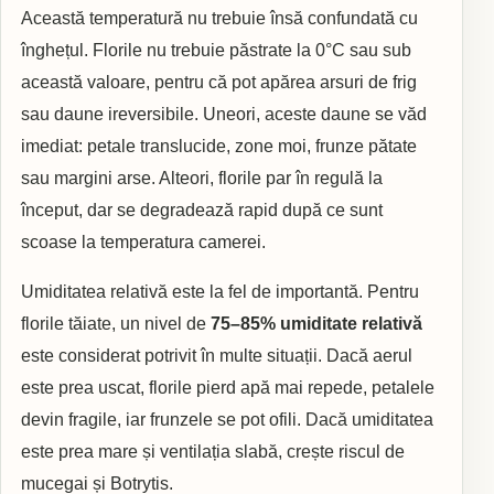
Această temperatură nu trebuie însă confundată cu
înghețul. Florile nu trebuie păstrate la 0°C sau sub
această valoare, pentru că pot apărea arsuri de frig
sau daune ireversibile. Uneori, aceste daune se văd
imediat: petale translucide, zone moi, frunze pătate
sau margini arse. Alteori, florile par în regulă la
început, dar se degradează rapid după ce sunt
scoase la temperatura camerei.
Umiditatea relativă este la fel de importantă. Pentru
florile tăiate, un nivel de
75–85% umiditate relativă
este considerat potrivit în multe situații. Dacă aerul
este prea uscat, florile pierd apă mai repede, petalele
devin fragile, iar frunzele se pot ofili. Dacă umiditatea
este prea mare și ventilația slabă, crește riscul de
mucegai și Botrytis.