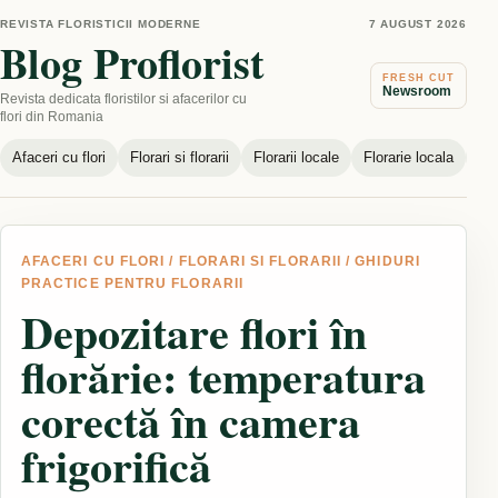
REVISTA FLORISTICII MODERNE
7 AUGUST 2026
Blog Proflorist
FRESH CUT
Newsroom
Revista dedicata floristilor si afacerilor cu
flori din Romania
Afaceri cu flori
Florari si florarii
Florarii locale
Florarie locala
Nou
AFACERI CU FLORI
/
FLORARI SI FLORARII
/
GHIDURI
PRACTICE PENTRU FLORARII
Depozitare flori în
florărie: temperatura
corectă în camera
frigorifică