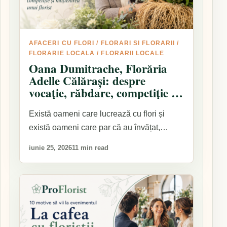
AFACERI CU FLORI
/
FLORARI SI FLORARII
/
FLORARIE LOCALA
/
FLORARII LOCALE
Oana Dumitrache, Florăria
Adelle Călărași: despre
vocație, răbdare, competiție și
moștenirea unui florist
Există oameni care lucrează cu flori și
există oameni care par că au învățat,…
iunie 25, 2026
11 min read